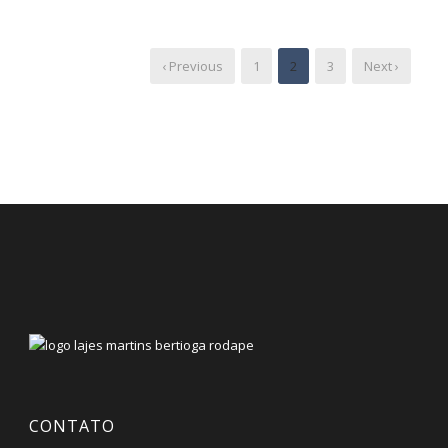
‹ Previous
1
2
3
Next ›
CONTATO