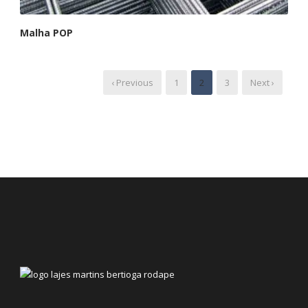
Malha POP
‹ Previous
1
2
3
Next ›