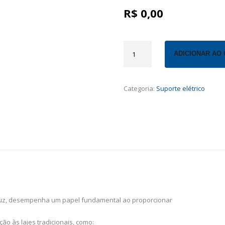
R$
0,00
Suporte
ADICIONAR AO
elétrico
quantidade
Categoria:
Suporte elétrico
 luz, desempenha um papel fundamental ao proporcionar
o às lajes tradicionais, como: