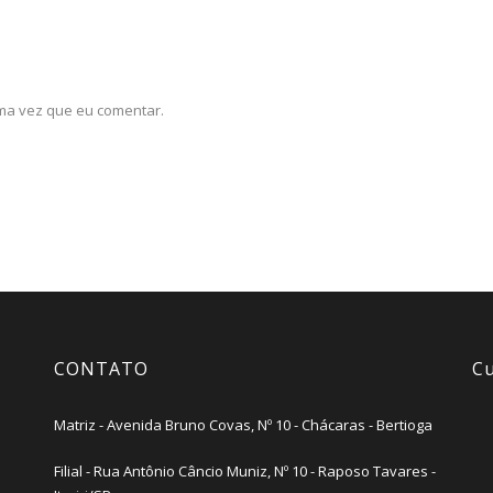
ma vez que eu comentar.
CONTATO
Cu
Matriz - Avenida Bruno Covas, Nº 10 - Chácaras - Bertioga
Filial - Rua Antônio Câncio Muniz, Nº 10 - Raposo Tavares -